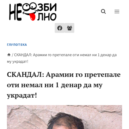
Skip
to
content
ГЛУПОТЕКА
/
СКАНДАЛ: Арамии го претепале оти немал ни 1 денар да
му украдат!
СКАНДАЛ: Арамии го претепале
оти немал ни 1 денар да му
украдат!