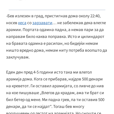
-Бев излезен в град, пристигнав дома околу 22:40,
носев
кеса
со
зарзавати
… не забележав дека влегле
арамии. Портата одамна падна, а немав пари за да
направам било каква поправка. Исто и цилиндарот
на бравата одамна е расипан, но бидејќи немам
ништо вредно дома, немам ниту потреба воопшто да
заклучувам.
Еден ден пред 4-5 години исто така ми влегол
арамија дома. Кога се прибарав, најдов 500 денари
на креветот. Ги оставил арамијата, со ливче до нив
на кое пишуваше „Влегов да крадам, ама ти брат си
бил бетер од мене. Ми падна грев, па ти оставив 500
денари, да ти се најдат“. Тогаш бев многу
воодушевен од гестот на арамијата. Но сношти се