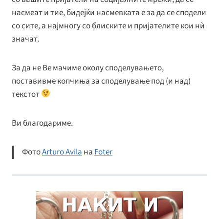
насмеат и тие, бидејќи насмевката е за да се сподели
со сите, а најмногу со блиските и пријателите кои нѝ
значат.
За да не Ве мачиме околу споделувањето,
поставивме копчиња за споделување под (и над)
текстот
Ви благодариме.
Фото
Arturo Avila
на
Foter