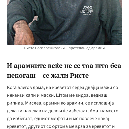
Ристе Беспарешковски – претепан од арамии
И арамиите веќе не се тоа што беа
некогаш – се жали Ристе
Кога влегов дома, на креветот седеа двајца мажи со
некакви капи и маски. Штом ме видоа, веднаш
рипнаа. Мислев, арамии ко арамии, се исплашија
дека ги начекав на дело и ќе избегаат. Ама, наместо
да избегаат, едниот ме фати и ме повлече накај
креветот, другиот со ортома ме врза за креветот и