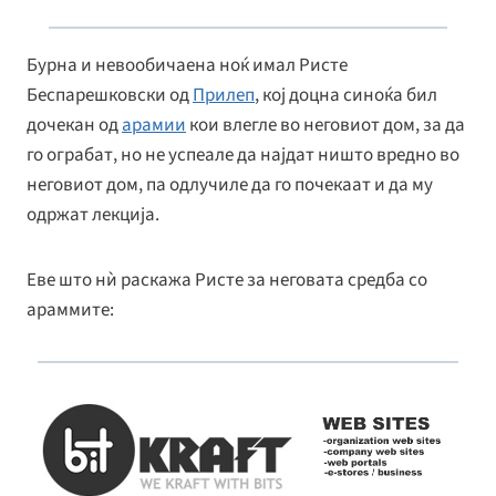
k
Бурна и невообичаена ноќ имал Ристе
Беспарешковски од
Прилеп
, кој доцна синоќа бил
дочекан од
арамии
кои влегле во неговиот дом, за да
го ограбат, но не успеале да најдат ништо вредно во
неговиот дом, па одлучиле да го почекаат и да му
одржат лекција.
Еве што нѝ раскажа Ристе за неговата средба со
араммите: