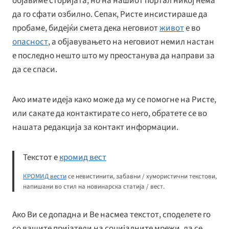
објавиме сторијата, но на нашиот портал никој нема
да го сфати озбилно. Сепак, Ристе инсистираше да
пробаме, бидејќи смета дека неговиот
живот
е во
опасност
, а објавувањето на неговиот немил настан
е последно нешто што му преостанува да направи за
да се спаси.
Ако имате идеја како може да му се помогне на Ристе,
или сакате да контактирате со него, обратете се во
нашата редакција за контакт информации.
Текстот е
кромид вест
КРОМИД вести
се невистинити, забавни / хумористични текстови,
напишани во стил на новинарска статија / вест.
Ако Ви се допадна и Ве насмеа текстот, споделете го
со вашите пријатели на социјалните мрежи, да се