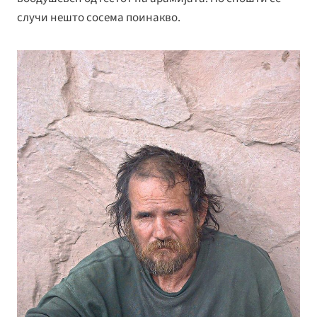
случи нешто сосема поинакво.