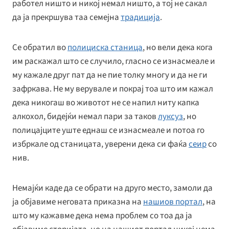
работел ништо и никој немал ништо, а тој не сакал
да ја прекршува таа семејна
традиција
.
Се обратил во
полициска станица
, но вели дека кога
им раскажал што се случило, гласно се изнасмеале и
му кажале друг пат да не пие толку многу и да не ги
зафркава. Не му верувале и покрај тоа што им кажал
дека никогаш во животот не се напил ниту капка
алкохол, бидејќи немал пари за таков
луксуз
, но
полицајците уште еднаш се изнасмеале и потоа го
избркале од станицата, уверени дека си фаќа
сеир
со
нив.
Немајќи каде да се обрати на друго место, замоли да
ја објавиме неговата приказна на
нашиов портал
, на
што му кажавме дека нема проблем со тоа да ја