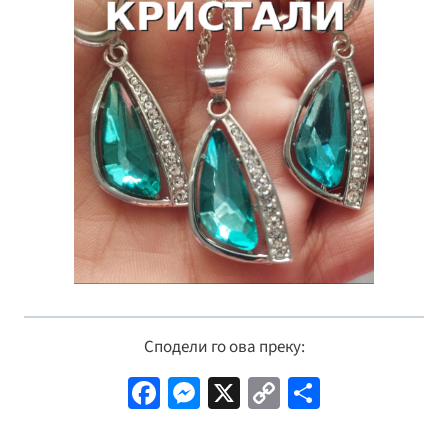
Сподели го ова преку:
Fa
M
X
C
S
ce
es
o
h