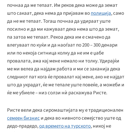
почнаа да ме тепаат. Им реков дека може да земат
што сакаат, дека нема да пријавам во
полиција
, само
да не ме тепаат. Тогаш почнаа да удираат уште
посилно и да ми кажуваат дека нема што да земат,
па затоа ме тепаат. Рекоа дека им е смачено да
влегуваат по куќи и да наоѓаат по 200 – 300 денари
или по некоја ситница колку да не им е џабе
провалата, ама кај мене немало ни толку. Удирајќи
ме ми велеа да најдам работа и ми се заканија дека
следниот пат кога ќе провалат кај мене, ако не најдат
што да украдат, ќе ме тепале уште повеќе, а можеби и
ќе ме убиеле – низ солзи нѝ раскажува Ристе.
Ристе вели дека сиромаштијата му е традиционален
семеен бизнис
и дека во нивното семејство уште од
дедо-прадедо,
од времето на турското
, никој не