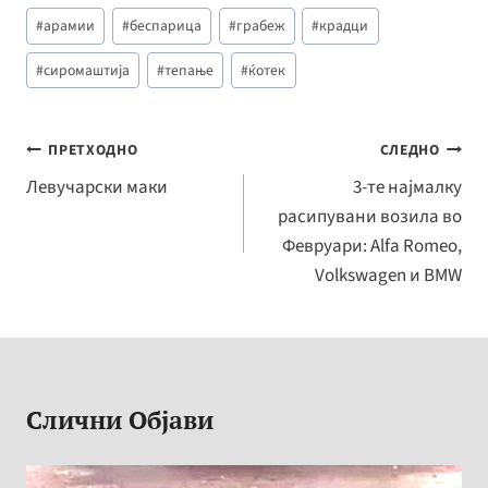
b
se
p
ar
Post
#
арамии
#
беспарица
#
грабеж
#
крадци
o
n
y
e
Tags:
o
ge
Li
#
сиромаштија
#
тепање
#
ќотек
k
r
n
k
Навигација
ПРЕТХОДНО
СЛЕДНО
на
Левучарски маки
3-те најмалку
расипувани возила во
напис
Февруари: Alfa Romeo,
Volkswagen и BMW
Слични Објави