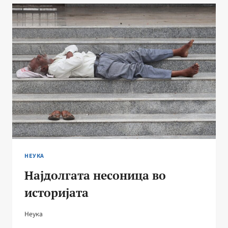
НАСТАНУВАЊЕТО
НА
ЧОКОЛАДОТО
НЕУКА
Најдолгата несоница во
историјата
Неука