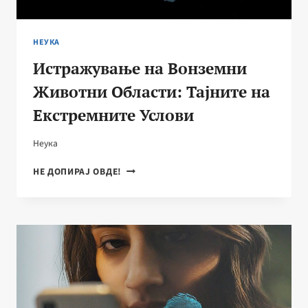
НЕУКА
Истражување на Вонземни
Животни Области: Тајните на
Екстремните Услови
Неука
ИСТРАЖУВАЊЕ
НЕ ДОПИРАЈ ОВДЕ!
НА
ВОНЗЕМНИ
ЖИВОТНИ
ОБЛАСТИ:
ТАЈНИТЕ
НА
ЕКСТРЕМНИТЕ
УСЛОВИ