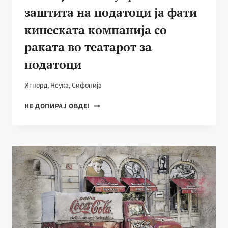
заштита на податоци ја фати
кинеската компанија со
раката во театарот за
податоци
Игнорд
,
Неука
,
Сифонија
„DEEPSEEK“
НЕ ДОПИРАЈ ОВДЕ!
ИЛИ
„DEEPOOPS“?
ИТАЛИЈАНСКАТА
УПРАВА
ЗА
ЗАШТИТА
НА
ПОДАТОЦИ
ЈА
ФАТИ
КИНЕСКАТА