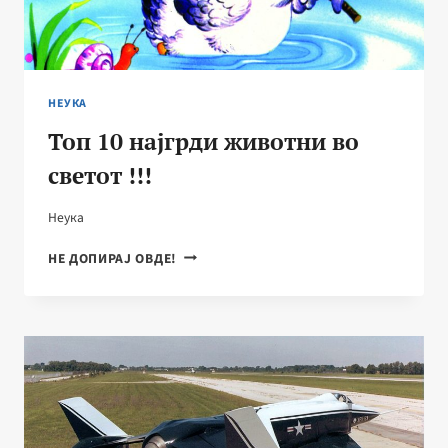
ДОДЕКА
НИЕ
ИЗГЛЕДАМЕ
БЕСПОМОШНО
НЕУКА
Топ 10 најгрди животни во
светот !!!
Неука
ТОП
НЕ ДОПИРАЈ ОВДЕ!
10
НАЈГРДИ
ЖИВОТНИ
ВО
СВЕТОТ
!!!