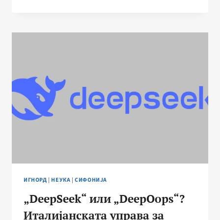
СОДРЖИ
ЖЕНСКИ
ХОРМОНИ?!
ИГНОРД
|
НЕУКА
|
СИФОНИЈА
„DeepSeek“ или „DeepOops“?
Италијанската управа за