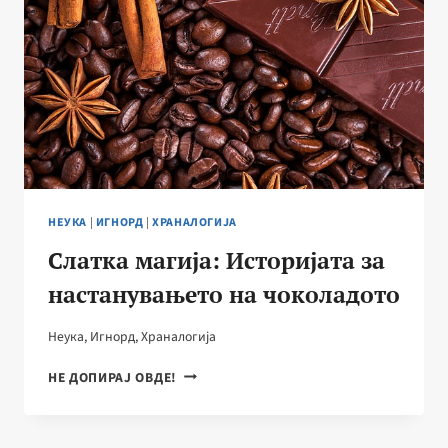
НЕУКА
|
ИГНОРД
|
ХРАНАЛОГИЈА
Слатка магија: Историјата за
настанувањето на чоколадото
Неука
,
Игнорд
,
Храналогија
СЛАТКА
НЕ ДОПИРАЈ ОВДЕ!
МАГИЈА:
ИСТОРИЈАТА
ЗА