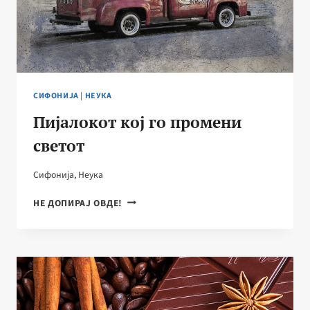
КОМПАНИЈА
СО
РАКАТА
ВО
ТЕАТАРОТ
ЗА
ПОДАТОЦИ
СИФОНИЈА
|
НЕУКА
Пијалокот кој го промени
светот
Сифонија
,
Неука
ПИЈАЛОКОТ
НЕ ДОПИРАЈ ОВДЕ!
КОЈ
ГО
ПРОМЕНИ
СВЕТОТ