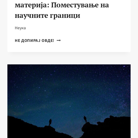
материја: Поместување на
научните граници
Неука
НОВИ
НЕ ДОПИРАЈ ОВДЕ!
ОБЛИЦИ
НА
ЕНЕРГИЈА
ИЛИ
МАТЕРИЈА:
ПОМЕСТУВАЊЕ
НА
НАУЧНИТЕ
ГРАНИЦИ