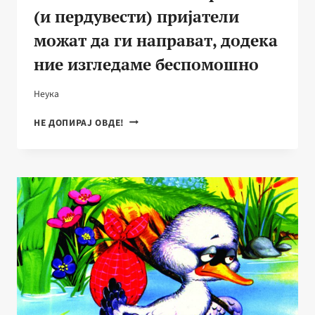
(и пердувести) пријатели
можат да ги направат, додека
ние изгледаме беспомошно
Неука
7
НЕ ДОПИРАЈ ОВДЕ!
ЖИВОТИНСКИ
СУПЕРМОЌИ:
РАБОТИ
ШТО
НАШИТЕ
КРЗНЕНИ
(И
ПЕРДУВЕСТИ)
ПРИЈАТЕЛИ
МОЖАТ
ДА
ГИ
НАПРАВАТ,