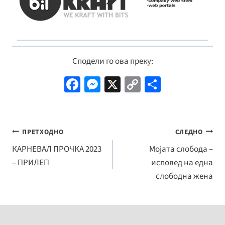
Сподели го ова преку:
Fa
M
X
C
S
ce
es
o
h
b
se
p
ar
o
n
y
e
Навигација
ПРЕТХОДНО
СЛЕДНО
o
ge
Li
на
КАРНЕВАЛ ПРОЧКА 2023
Мојата слобода –
k
r
n
– ПРИЛЕП
исповед на една
напис
k
слободна жена