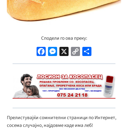
Сподели го ова преку:
Fa
M
X
C
S
ce
es
o
h
b
se
p
ar
o
n
y
e
o
ge
Li
k
r
n
k
Прелистувајќи сомнителни страници по Интернет,
сосема случајно, најдовме каде има леб!