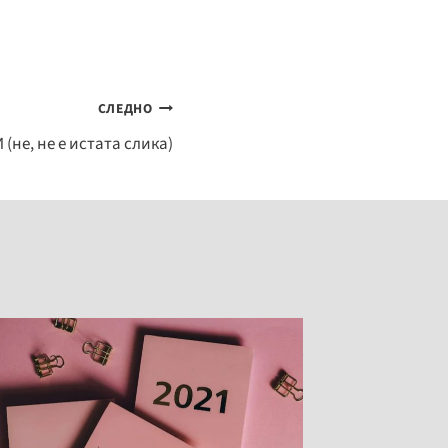
СЛЕДНО
не, не е истата слика)