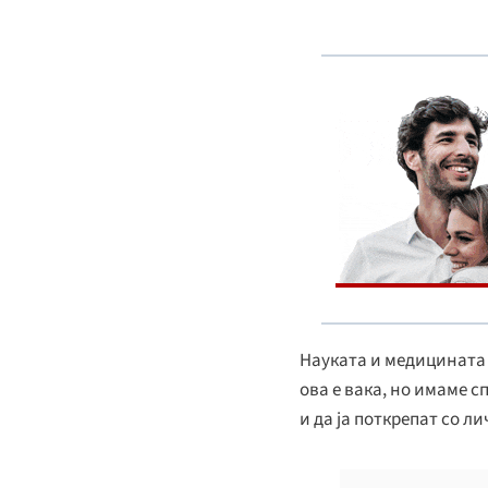
Науката и медицината 
ова е вака, но имаме с
и да ја поткрепат со л