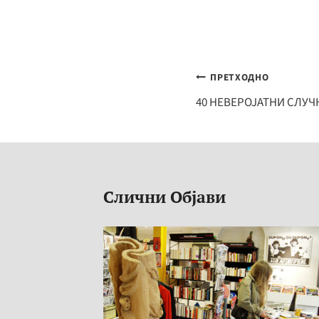
Навигација
ПРЕТХОДНО
на
40 НЕВЕРОЈАТНИ СЛУЧ
напис
Слични Објави