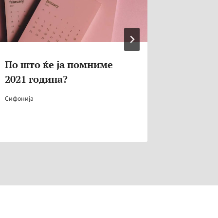
По што ќе ја помниме
Каде се
2021 година?
највис
светот
Сифонија
Сифонија