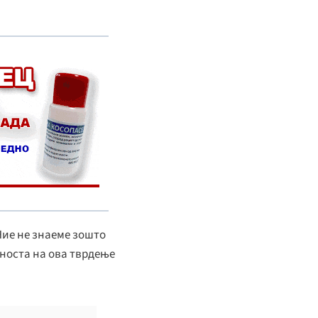
Ние не знаеме зошто
очноста на ова тврдење