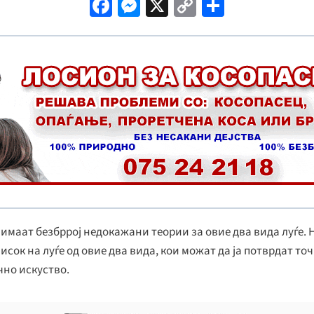
Fa
M
X
C
S
ce
es
o
h
b
se
p
ar
o
n
y
e
o
ge
Li
k
r
n
k
имаат безбррој недокажани теории за овие два вида луѓе. 
писок на луѓе од овие два вида, кои можат да ја потврдат т
ично искуство.