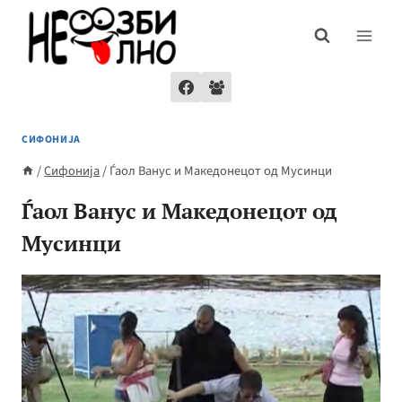
Skip
to
content
СИФОНИЈА
/
Сифонија
/
Ѓаол Ванус и Македонецот од Мусинци
Ѓаол Ванус и Македонецот од
Мусинци