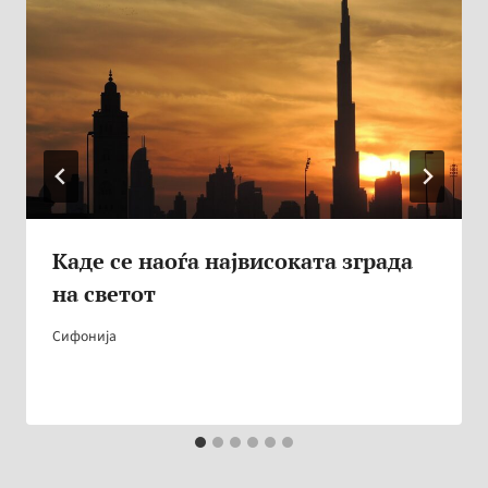
Каде се наоѓа највисоката зграда
на светот
Сифонија