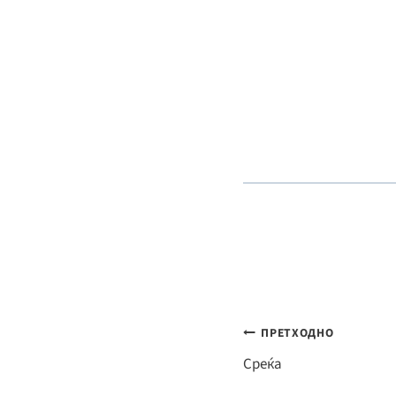
Навигација
ПРЕТХОДНО
на
Среќа
напис