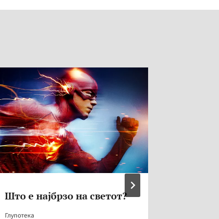
Што е најбрзо на светот?
Работн
админи
Глупотека