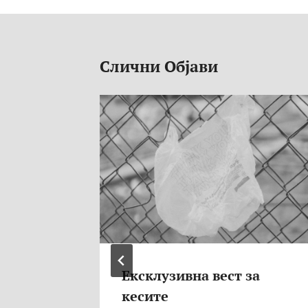
Слични Објави
Стока?
Ексклузивна вест за
кесите