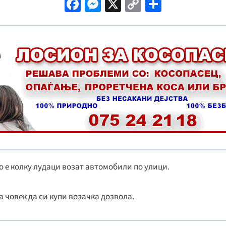
Fa
M
X
C
S
ce
es
o
h
b
se
p
ar
o
n
y
e
o
ge
Li
k
r
n
k
о е колку лудаци возат автомобили по улици.
на човек да си купи возачка дозвола.