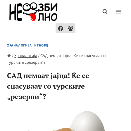
Skip
to
content
ХРАНАЛОГИЈА
|
ИГНОРД
/
Храналогија
/
САД немаат јајца! Ќе се спасуваат со
турските „резерви“?
САД немаат јајца! Ќе се
спасуваат со турските
„резерви“?