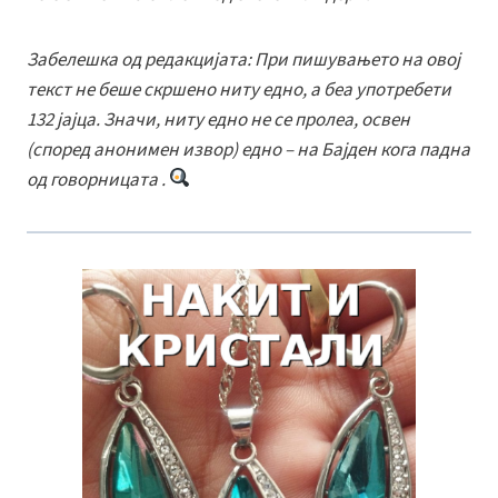
Забелешка од редакцијата: При пишувањето на овој
текст не беше скршено ниту едно, а беа употребети
132 јајца. Значи, ниту едно не се пролеа, освен
(според анонимен извор) едно – на Бајден кога падна
од говорницата .