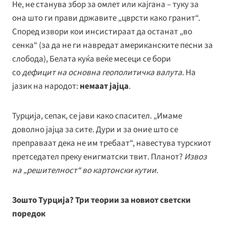
Не, не станува збор за омлет или кајгана – туку за
она што ги прави државите „цврсти како гранит“.
Според извори кои инсистираат да останат „во
сенка“ (за да не ги навредат американските песни за
слобода), Белата куќа веќе месеци се бори
со
дефицит на основна геополитичка валута
. На
јазик на народот:
немаат јајца
.
Турција, сепак, се јави како спасител. „Имаме
доволно јајца за сите. Дури и за оние што се
преправаат дека не им требаат“, навестува турскиот
претседател преку енигматски твит. Планот?
Извоз
на „решителност“ во картонски кутии
.
Зошто Турција? Три теории за новиот светски
поредок