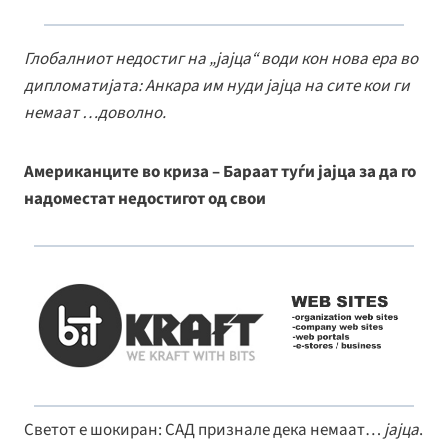
k
Глобалниот недостиг на „јајца“ води кон нова ера во
дипломатијата: Анкара им нуди јајца на сите кои ги
немаат …доволно.
Американците во криза – Бараат туѓи јајца за да го
надоместат недостигот од свои
Светот е шокиран: САД признале дека немаат…
јајца
.