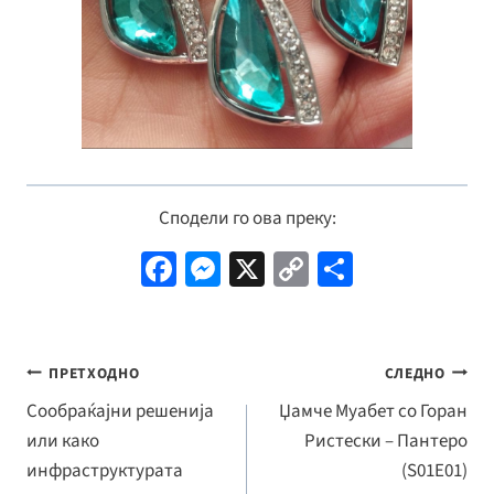
Сподели го ова преку:
Fa
M
X
C
S
ce
es
o
h
b
se
p
ar
o
n
y
e
Навигација
ПРЕТХОДНО
СЛЕДНО
o
ge
Li
на
Сообраќајни решенија
Џамче Муабет со Горан
k
r
n
или како
Ристески – Пантеро
напис
k
инфраструктурата
(S01E01)