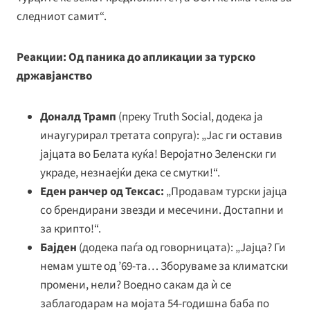
следниот самит“.
Реакции: Од паника до апликации за турско
државјанство
Доналд Трамп
(преку Truth Social, додека ја
инаугурирал третата сопруга): „Јас ги оставив
јајцата во Белата куќа! Веројатно Зеленски ги
украде, незнаејќи дека се смутки!“.
Еден ранчер од Тексас:
„Продавам турски јајца
со брендирани звезди и месечини. Достапни и
за крипто!“.
Бајден
(додека паѓа од говорницата): „Јајца? Ги
немам уште од ’69-та… Зборуваме за климатски
промени, нели? Воедно сакам да ѝ се
заблагодарам на мојата 54-годишна баба по