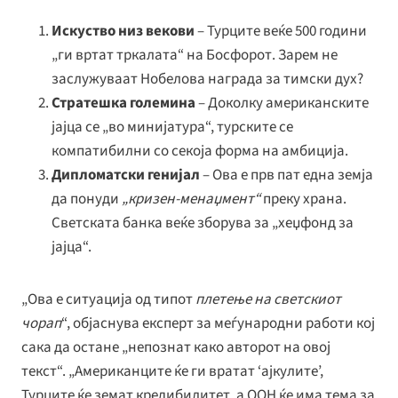
Искуство низ векови
– Турците веќе 500 години
„ги вртат тркалата“ на Босфорот. Зарем не
заслужуваат Нобелова награда за тимски дух?
Стратешка големина
– Доколку американските
јајца се „во минијатура“, турските се
компатибилни со секоја форма на амбиција.
Дипломатски генијал
– Ова е прв пат една земја
да понуди
„кризен-менаџмент“
преку храна.
Светската банка веќе зборува за „хеџфонд за
јајца“.
„Ова е ситуација од типот
плетење на светскиот
чорап
“, објаснува експерт за меѓународни работи кој
сака да остане „непознат како авторот на овој
текст“. „Американците ќе ги вратат ‘ајкулите’,
Турците ќе земат кредибилитет, а ООН ќе има тема за