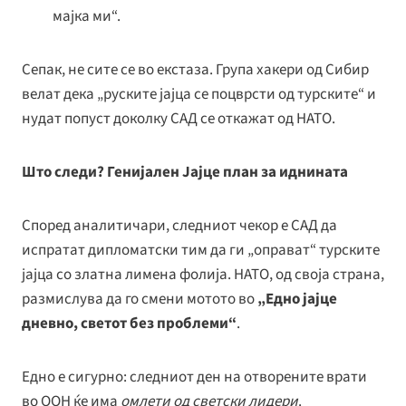
мајка ми“.
Сепак, не сите се во екстаза. Група хакери од Сибир
велат дека „руските јајца се поцврсти од турските“ и
нудат попуст доколку САД се откажат од НАТО.
Што следи? Генијален Јајце план за иднината
Според аналитичари, следниот чекор е САД да
испратат дипломатски тим да ги „оправат“ турските
јајца со златна лимена фолија. НАТО, од своја страна,
размислува да го смени мотото во
„Едно јајце
дневно, светот без проблеми“
.
Едно е сигурно: следниот ден на отворените врати
во ООН ќе има
омлети од светски лидери
.