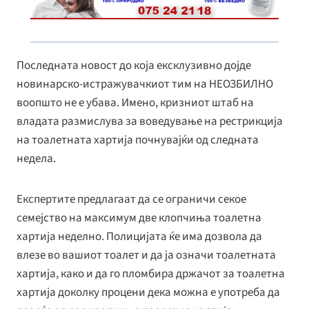
k
r
n
k
Последната новост до која ексклузивно дојде
новинарско-истражувачкиот тим на НЕОЗБИЛНО
воопшто не е убава. Имено, кризниот штаб на
владата размислува за воведување на рестрикција
на тоалетната хартија почнувајќи од следната
недела.
Експертите предлагаат да се ограничи секое
семејство на максимум две клопчиња тоалетна
хартија неделно. Полицијата ќе има дозвола да
влезе во вашиот тоалет и да ја означи тоалетната
хартија, како и да го пломбира држачот за тоалетна
хартија доколку процени дека можна е употреба да