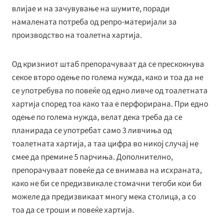
влијае и на зачувување на шумите, поради
намалената потреба од репро-материјали за
производство на тоалетна хартија.
Од кризниот штаб препорачуваат да се прескокнува
секое второ одење по голема нужда, како и тоа да не
се употребува по повеќе од едно ливче од тоалетната
хартија според тоа како таа е перфорирана. При едно
одење по голема нужда, велат дека треба да се
планирада се употребат само 3 ливчиња од
тоалетната хартија, а таа цифра во никој случај не
смее да премине 5 парчиња. Дополнително,
препорачуваат повеќе да се внимава на исхраната,
како не би се предизвикале стомачни тегоби кои би
можеле да предизвикаат многу мека столица, а со
тоа да се троши и повеќе хартија.