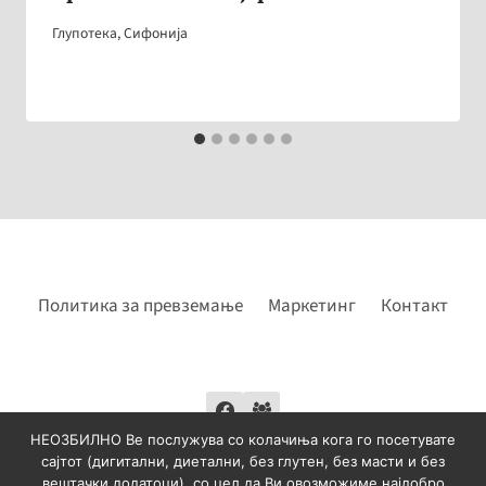
Глупотека
,
Сифонија
Политика за превземање
Маркетинг
Контакт
НЕОЗБИЛНО Ве послужува со колачиња кога го посетувате
сајтот (дигитални, диетални, без глутен, без масти и без
вештачки додатоци), со цел да Ви овозможиме најдобро