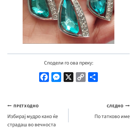
Сподели го ова преку:
Fa
M
X
C
S
ce
es
o
h
b
se
p
ar
o
n
y
e
Навигација
ПРЕТХОДНО
СЛЕДНО
o
ge
Li
на
Избирај мудро како ќе
По татково име
k
r
n
страдаш во вечноста
напис
k