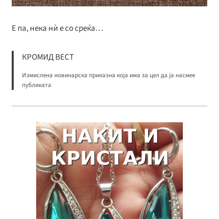
Е па, нека нѝ е со среќа…
КРОМИД ВЕСТ
Измислена новинарска приказна која има за цел да ја насмее
публиката