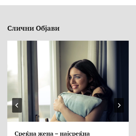
Слични Објави
Среќна жена – најсреќна