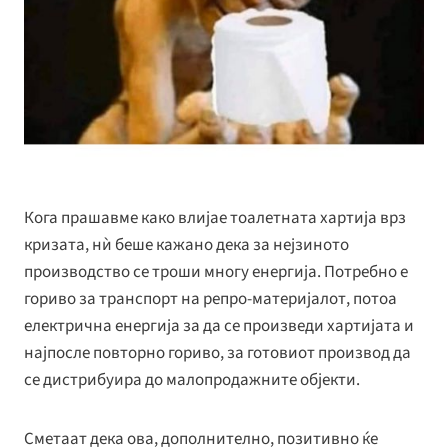
Кога прашавме како влијае тоалетната хартија врз
кризата, нѝ беше кажано дека за нејзиното
производство се троши многу енергија. Потребно е
гориво за транспорт на репро-материјалот, потоа
електрична енергија за да се произведи хартијата и
најпосле повторно гориво, за готовиот производ да
се дистрибуира до малопродажните објекти.
Сметаат дека ова, дополнително, позитивно ќе