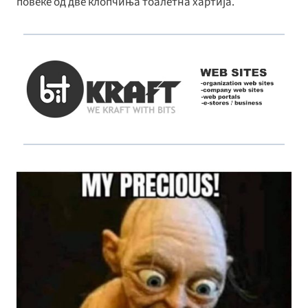
повеќе од две клопчиња тоалетна хартија.