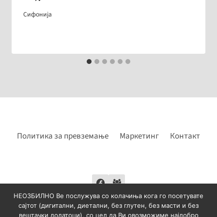
Сифонија
Политика за превземање
Маркетинг
Контакт
НЕОЗБИЛНО Ве послужува со колачиња кога го посетувате
сајтот (дигитални, диетални, без глутен, без масти и без
вештачки додатоци), со цел да Ви овозможиме најдобро