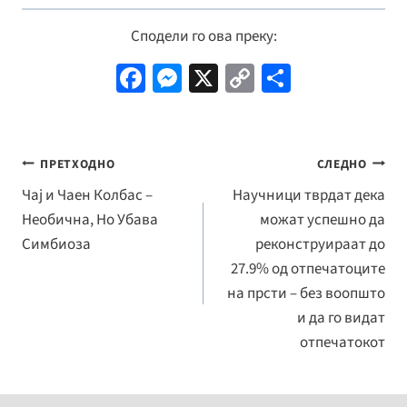
Сподели го ова преку:
Fa
M
X
C
S
ce
es
o
h
b
se
p
ar
o
n
y
e
Навигација
ПРЕТХОДНО
СЛЕДНО
o
ge
Li
на
Чај и Чаен Колбас –
Научници тврдат дека
k
r
n
Необична, Но Убава
можат успешно да
напис
k
Симбиоза
реконструираат до
27.9% од отпечатоците
на прсти – без воопшто
и да го видат
отпечатокот