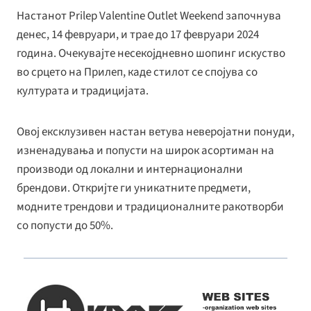
Настанот Prilep Valentine Outlet Weekend започнува
денес, 14 февруари, и трае до 17 февруари 2024
година. Очекувајте несекојдневно шопинг искуство
во срцето на Прилеп, каде стилот се спојува со
културата и традицијата.
Овој ексклузивен настан ветува неверојатни понуди,
изненадувања и попусти на широк асортиман на
производи од локални и интернационални
брендови. Откријте ги уникатните предмети,
модните трендови и традиционалните ракотворби
со попусти до 50%.