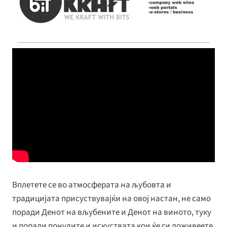
Вплетете се во атмосферата на љубовта и
традицијата присуствувајќи на овој настан, не само
поради Денот на вљубените и Денот на виното, туку
и поради понудите и искуствата кои ќе ги доживеете