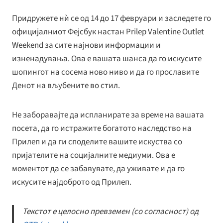
Придружете нѝ се од 14 до 17 февруари и заследете го
официјалниот Фејсбук настан Prilep Valentine Outlet
Weekend за сите најнови информации и
изненадувања. Ова е вашата шанса да го искусите
шопингот на сосема ново ниво и да го прославите
Денот на вљубените во стил.
Не заборавајте да испланирате за време на вашата
посета, да го истражите богатото наследство на
Прилеп и да ги споделите вашите искуства со
пријателите на социјалните медиуми. Ова е
моментот да се забавувате, да уживате и да го
искусите најдоброто од Прилеп.
Текстот е целосно превземен (со согласност) од