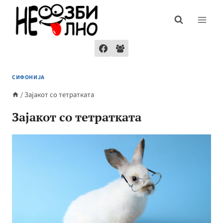
Skip
to
content
СИФОНИЈА
/
Зајакот со тетратката
Зајакот со тетратката