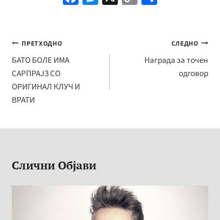
ce
es
o
h
b
se
p
ar
o
n
y
e
Навигација
ПРЕТХОДНО
СЛЕДНО
o
ge
Li
на
БАТО БОЛЕ ИМА
Награда за точен
k
r
n
САРПРАЈЗ СО
одговор
напис
k
ОРИГИНАЛ КЛУЧ И
ВРАТИ
Слични Објави