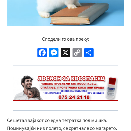
Сподели го ова преку:
Fa
M
X
C
S
ce
es
o
h
b
se
p
ar
o
n
y
e
o
ge
Li
k
r
n
k
Се шетал зајакот со една тетратка под мишка.
Поминувајќи низ полето, се сретнале со магарето.