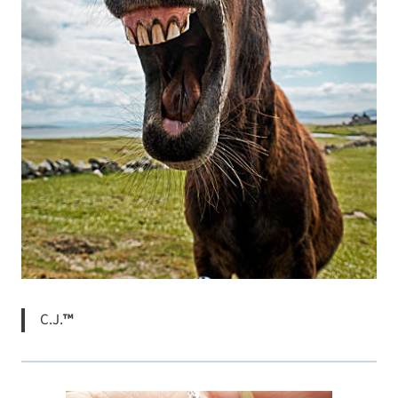
С.Ј.
™