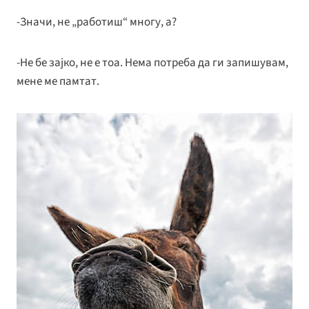
-Значи, не „работиш“ многу, а?
-Не бе зајко, не е тоа. Нема потреба да ги запишувам,
мене ме памтат.