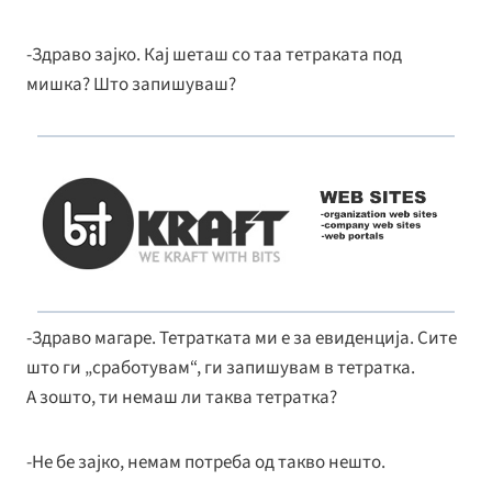
-Здраво зајко. Кај шеташ со таа тетраката под
мишка? Што запишуваш?
-Здраво магаре. Тетратката ми е за евиденција. Сите
што ги „сработувам“, ги запишувам в тетратка.
А зошто, ти немаш ли таква тетратка?
-Не бе зајко, немам потреба од такво нешто.