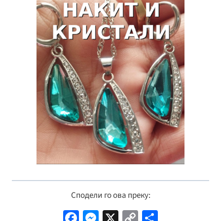
Сподели го ова преку:
Fa
M
X
C
S