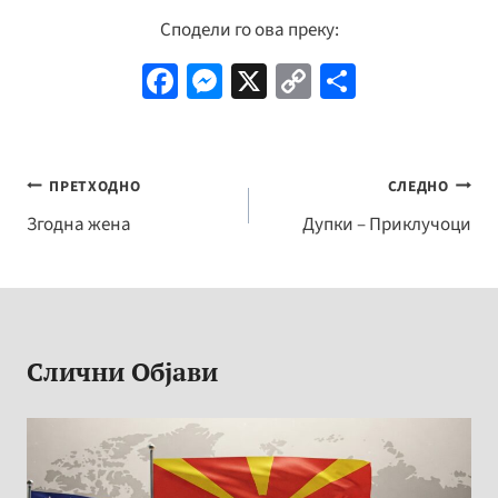
Сподели го ова преку:
Fa
M
X
C
S
ce
es
o
h
b
se
p
ar
o
n
y
e
Навигација
ПРЕТХОДНО
СЛЕДНО
o
ge
Li
на
Згодна жена
Дупки – Приклучоци
k
r
n
напис
k
Слични Објави