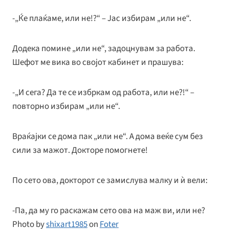
-„Ќе плаќаме, или не!?“ – Јас избирам „или не“.
Додека помине „или не“, задоцнувам за работа.
Шефот ме вика во својот кабинет и прашува:
-„И сега? Да те се избркам од работа, или не?!“ –
повторно избирам „или не“.
Враќајки cе дома пак „или не“. А дома веќе сум без
сили за мажот. Докторе помогнете!
По сето ова, докторот се замислува малку и ѝ вели:
-Па, да му го раскажам сето ова на маж ви, или не?
Photo by
shixart1985
on
Foter