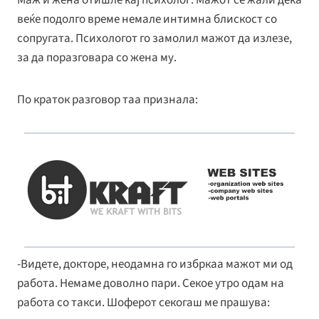
веќе подолго време немале интимна блискост со
сопругата. Психологот го замолил мажот да излезе,
за да поразговара со жена му.
По краток разговор таа признала:
-Видете, докторе, неодамна го избркаа мажот ми од
работа. Немаме доволно пари. Cекое утро одам на
работа со такси. Шоферот секогаш ме прашува: