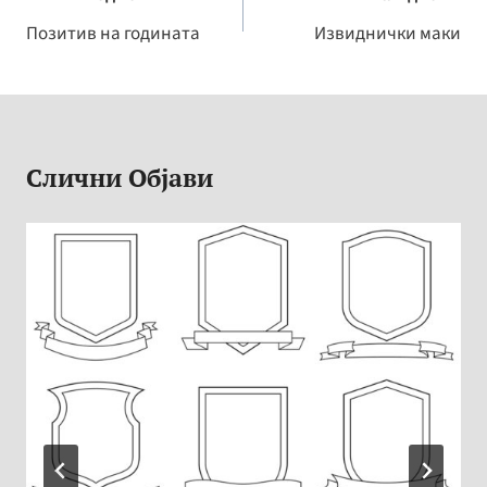
o
ge
Li
на
Позитив на годината
Извиднички маки
k
r
n
напис
k
Слични Објави