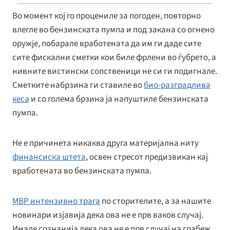
Во момент кој го процениле за погоден, повторно
влегле во бензинската пумпа и под закана со огнено
оружје, побарале вработената да им ги даде сите
сите фискални сметки кои биле фрлени во ѓубрето, а
нивните вистински сопственици не си ги подигнале.
Сметките набрзина ги ставиле во
био-разградлива
кеса
и со голема брзина ја напуштиле бензинската
пумпа.
Не е причинета никаква друга материјална ниту
финансиска штета
, освен стресот предизвикан кај
вработената во бензинската пумпа.
МВР интензивно трага
по сторителите, а за нашите
новинари изјавија дека ова не е прв ваков случај.
Имале сознанија дека ова не е прв случај на грабеж