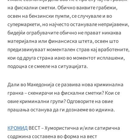
на фискални сметки. Обично ваквите грабежи,
освен на бензински пумпи, се случувале и во
супермаркети, но најчесто останувале непријавени,
бидејќи ограбувачите обично не прават никаква
материјална или финансиска штета, освен што
предизвикуваат моментален страв кај вработените,
кои од друга страна иако во моментот исплашени,
подоцна се смееле на ситуацијата.
Дали во Македонија се развива нова криминална
гранка – скенирачи на фискални сметки? Кои се
овие криминални групи? Одговорите на овие
прашања останува да ги дознаеме во иднина.
КРОМИД
ВЕСТ – Хумористична и/или сатирична
содржина составена во форма на вест