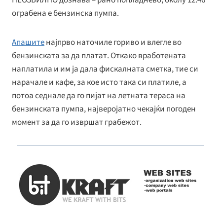
ограбена е бензинска пумпа.
Апашите
најпрво наточиле гориво и влегле во
бензинската за да платат. Откако вработената
наплатила и им ја дала фискалната сметка, тие си
нарачале и кафе, за кое исто така си платиле, а
потоа седнале да го пијат на летната тераса на
бензинската пумпа, најверојатно чекајќи погоден
момент за да го извршат грабежот.