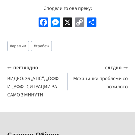
Сподели го ова преку:
Fa
M
X
C
S
ce
es
o
h
b
se
p
ar
Post
#
арамии
#
грабеж
o
n
y
e
Tags:
o
ge
Li
k
r
n
Навигација
ПРЕТХОДНО
СЛЕДНО
k
на
ВИДЕО: 36 „УПС“, „ОФФ“
Механички проблеми со
И „УФФ“ СИТУАЦИИ ЗА
возилото
напис
САМО 3 МИНУТИ
Слични Објави