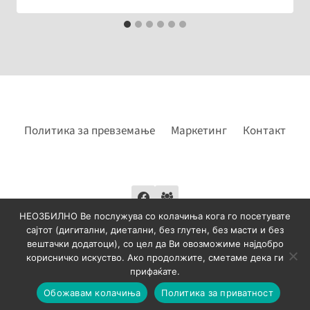
Политика за превземање
Маркетинг
Контакт
НЕОЗБИЛНО Ве послужува со колачиња кога го посетувате
сајтот (дигитални, диетални, без глутен, без масти и без
вештачки додатоци), со цел да Ви овозможиме најдобро
корисничко искуство. Ако продолжите, сметаме дека ги
© 2026 НЕОЗБИЛНО - Krafted by
BIT KRAFT
прифаќате.
Обожавам колачиња
Политика за приватност