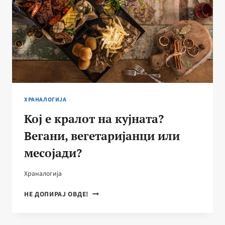
ХРАНАЛОГИЈА
Кој е кралот на кујната?
Вегани, вегетаријанци или
месојади?
Храналогија
КОЈ
НЕ ДОПИРАЈ ОВДЕ!
Е
КРАЛОТ
НА