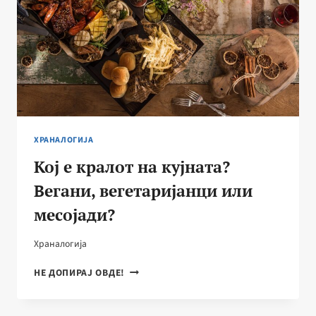
ХРАНАЛОГИЈА
Кој е кралот на кујната?
Вегани, вегетаријанци или
месојади?
Храналогија
КОЈ
НЕ ДОПИРАЈ ОВДЕ!
Е
КРАЛОТ
НА