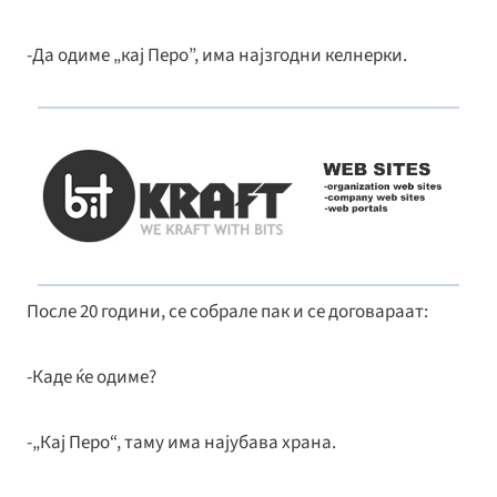
-Да одиме „кај Перо”, има најзгодни келнерки.
После 20 години, се собрале пак и се договараат:
-Каде ќе одиме?
-„Кај Перо“, таму има најубава храна.