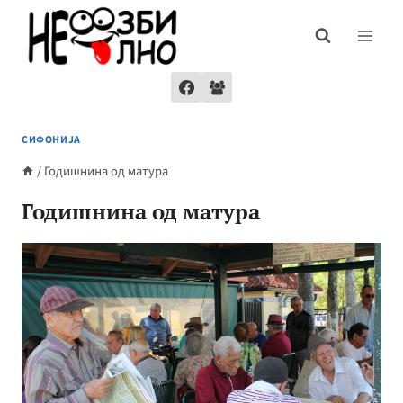
Skip
to
content
СИФОНИЈА
/
Годишнина од матура
Годишнина од матура