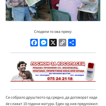
Сподели го ова преку:
Fa
M
X
C
S
ce
es
o
h
b
se
p
ar
o
n
y
e
o
ge
Li
k
r
n
k
Се собрало друштвото од средно, да договорат каде
ќе слават 10 години матура. Еден од нив предложил: