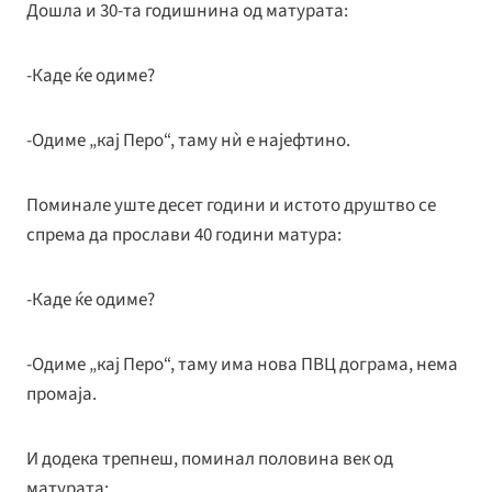
Дошла и 30-та годишнина од матурата:
-Каде ќе одиме?
-Одиме „кај Перо“, таму нѝ е најефтино.
Поминале уште десет години и истото друштво се
спрема да прослави 40 години матура:
-Каде ќе одиме?
-Одиме „кај Перо“, таму има нова ПВЦ дограма, нема
промаја.
И додека трепнеш, поминал половина век од
матурата: