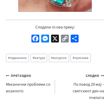
Сподели го ова преку:
Fa
M
X
C
S
ce
es
o
h
b
se
p
ar
Post
#
годишнина
#
матура
#
матурска
#
прослава
o
n
y
e
Tags:
o
ge
Li
k
r
n
Навигација
ПРЕТХОДНО
СЛЕДНО
k
на
Механички проблеми со
По повод 20 мај –
возилото
светскиот ден на
напис
пчелата