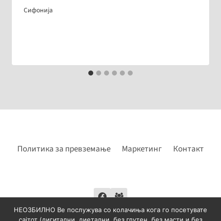
Сифонија
Политика за превземање
Маркетинг
Контакт
НЕОЗБИЛНО Ве послужува со колачиња кога го посетувате
сајтот (дигитални, диетални, без глутен, без масти и без