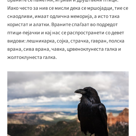
Иако често за нив се мисли дека се мршојадци, тие се
снаодливи, имаат одлична меморија, а исто така
користат и алатки. Враните спаѓаат во подредот
птици-пејачки и кај нас се распространети со девет
видови: лешникарка, сојка, страчка, гавран, полска
врана, сива врана, чавка, црвеноклунеста галка и
жолтоклунеста галка.