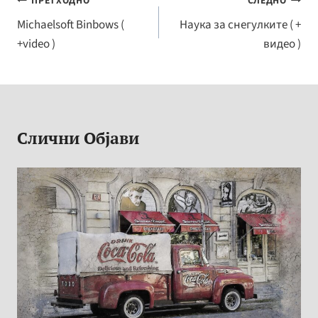
o
n
y
e
Навигација
ПРЕТХОДНО
СЛЕДНО
o
ge
Li
на
Michaelsoft Binbows (
Наука за снегулките ( +
k
r
n
+video )
видео )
напис
k
Слични Објави