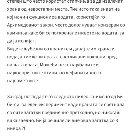
степен што често користат стапчиња за да извлечат
храна од недостапни места. Тие исто така знаат на
кој начин фукционира водата, користејќи го
Архимедовиот закон, често дополнуваат конзерви со
камчиња како би се поткренало нивото на водата, за
да ја испијат.
Бидете љубезни со враните и давајте им храна и
вода, а тие ќе ви вратат светликави поклони пред
вашата врата. Можеби не се најубавите и
најколоритните птици, но дефинитивно се
најпаметните.
За крај, погледајте го следното видео, снимено од Би-
би-си, за еден експеримент каде враната се сретнала
со сите загатки поединечно претходно, но никогаш
вака заедно. Би ја решиле ли вие оваа загатка со 8
нивоа ?!