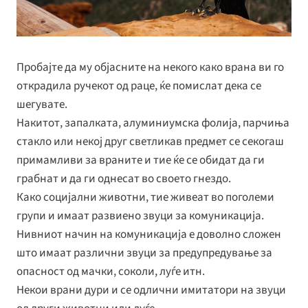
Пробајте да му објасните на некого како врана ви го
открадила ручекот од раце, ќе помислат дека се
шегувате.
Накитот, запалката, алуминиумска фолија, парчиња
стакло или некој друг светликав предмет се секогаш
примамливи за враните и тие ќе се обидат да ги
грабнат и да ги однесат во своето гнездо.
Како социјални животни, тие живеат во поголеми
групи и имаат развиено звуци за комуникација.
Нивниот начин на комуникација е доволно сложен
што имаат различни звуци за предупредување за
опасност од мачки, соколи, луѓе итн.
Некои врани дури и се одлични имитатори на звуци