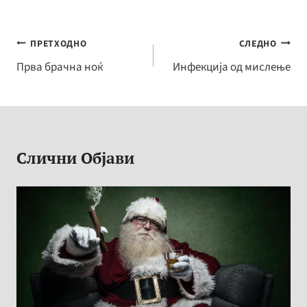
ce
es
o
h
b
se
p
ar
o
n
y
e
Навигација
ПРЕТХОДНО
СЛЕДНО
o
ge
Li
на
Прва брачна ноќ
Инфекција од мислење
k
r
n
напис
k
Слични Објави