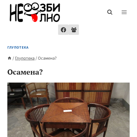
Skip
to
content
ГЛУПОТЕКА
/
Глупотека
/
Осамена?
Осамена?