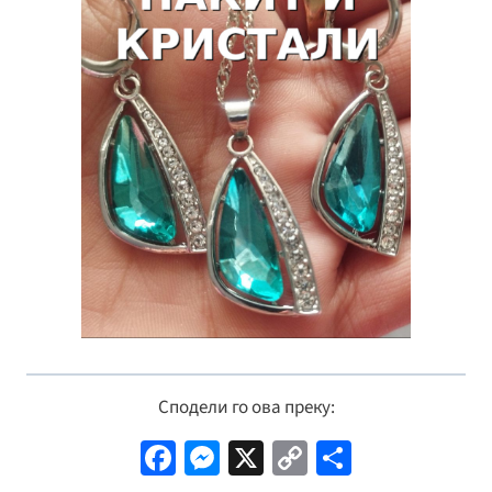
Сподели го ова преку:
Fa
M
X
C
S