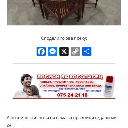
Сподели го ова преку:
Fa
M
X
C
S
ce
es
o
h
b
se
p
ar
o
n
y
e
o
ge
Li
k
r
n
k
Ако немаш никого и си сама за празниците, јави ми
се.