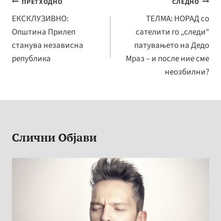
o
n
y
e
Навигација
ПРЕТХОДНО
СЛЕДНО
o
ge
Li
на
ЕКСКЛУЗИВНО:
ТЕЛМА: НОРАД со
k
r
n
Општина Прилеп
сателити го „следи“
напис
k
станува независна
патувањето на Дедо
република
Мраз – и после ние сме
неозбилни?
Слични Објави