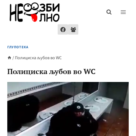
Skip
to
content
ГЛУПОТЕКА
/
Полициска љубов во WC
Полициска љубов во WC