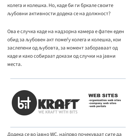
колега и колешка. Но, каде би ги бркале своите
љубовни активности додека се на должност?
Ова е случка каде на надзорна камера е фатен еден
обид за љубовен акт помеѓу колега и колешка, кои
заслепени од љубовта, за момент забораваат од
каде и како собираат докази од случки на јавни
места.
Додека се во јавно WC, најпрво почекуваат сите да