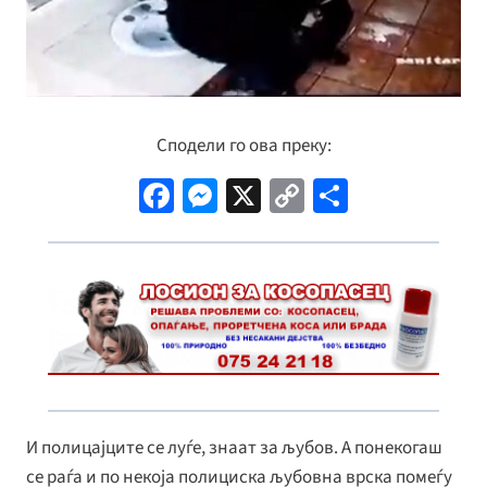
Сподели го ова преку:
Fa
M
X
C
S
ce
es
o
h
b
se
p
ar
o
n
y
e
o
ge
Li
k
r
n
k
И полицајците се луѓе, знаат за љубов. А понекогаш
се раѓа и по некоја полициска љубовна врска помеѓу