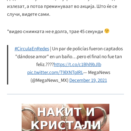
излезат, а потоа преминуваат во акција. Што ќе се
случи, видете сами.
*видео снимката не е долга, трае 45 секунди
#CirculaEnRedes
| Un par de policías fueron captados
"dándose amor" en un baño…pero el final no fue tan
feliz.????
https://t.co/c1Bhl9bJlb
pic.twitter.com/T9lXNTpIRL
— MegaNews
(@MegaNews_MX)
December 19, 2021